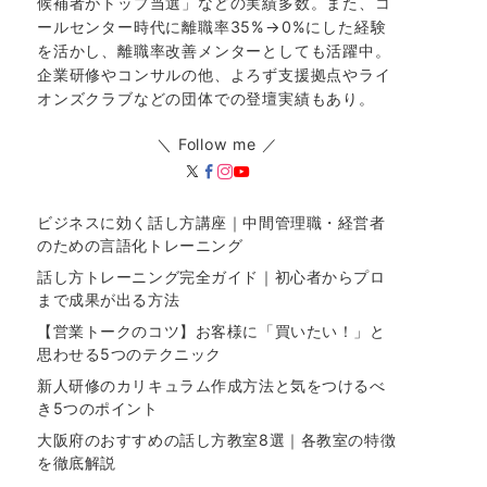
候補者がトップ当選」などの実績多数。また、コ
ールセンター時代に離職率35%→0%にした経験
を活かし、離職率改善メンターとしても活躍中。
企業研修やコンサルの他、よろず支援拠点やライ
オンズクラブなどの団体での登壇実績もあり。
＼ Follow me ／
ビジネスに効く話し方講座｜中間管理職・経営者
のための言語化トレーニング
話し方トレーニング完全ガイド｜初心者からプロ
まで成果が出る方法
【営業トークのコツ】お客様に「買いたい！」と
思わせる5つのテクニック
新人研修のカリキュラム作成方法と気をつけるべ
き5つのポイント
大阪府のおすすめの話し方教室8選｜各教室の特徴
を徹底解説