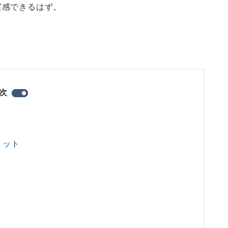
実感できるはず。
次
リット